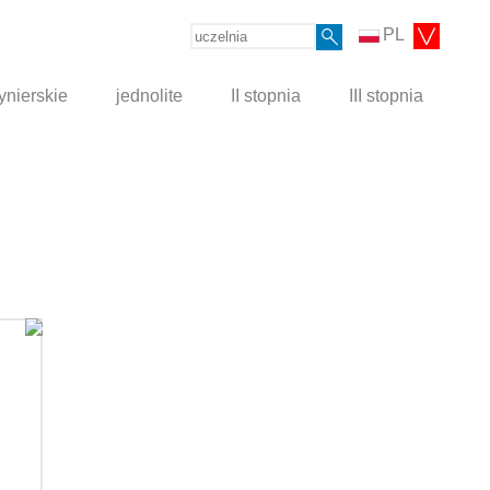
PL
ynierskie
jednolite
II stopnia
III stopnia