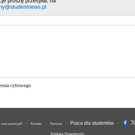
cje proszę przesyłać na
ny@studentnews.pl
zenia cyfrowego
Praca dla studentów
•
•
•
•
nasz potencjał!
Kontakt
Patronat
Polityka Prywatności