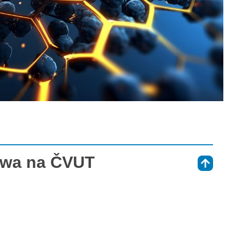
łowa na ČVUT
⇑