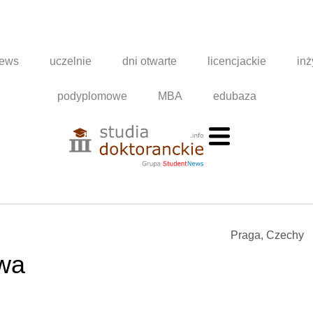
news
uczelnie
dni otwarte
licencjackie
inż
podyplomowe
MBA
edubaza
Praga, Czechy
owa