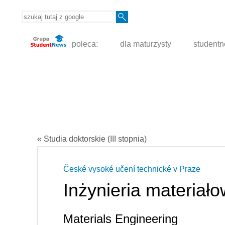
poleca:
dla maturzysty
student
« Studia doktorskie (III stopnia)
České vysoké učení technické v Praze
Inżynieria materiał
Materials Engineering