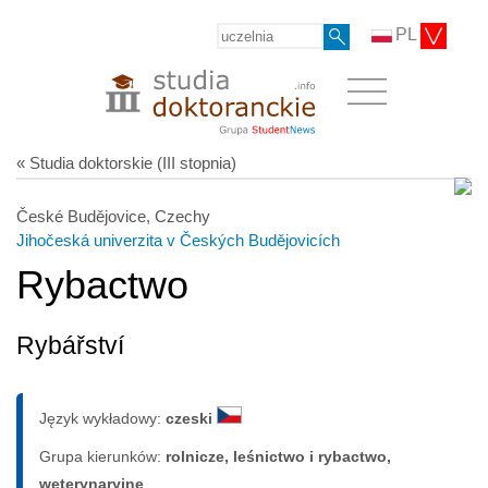
PL
« Studia doktorskie (III stopnia)
České Budějovice, Czechy
Jihočeská univerzita v Českých Budějovicích
Rybactwo
Rybářství
Język wykładowy:
czeski
Grupa kierunków:
rolnicze, leśnictwo i rybactwo,
weterynaryjne