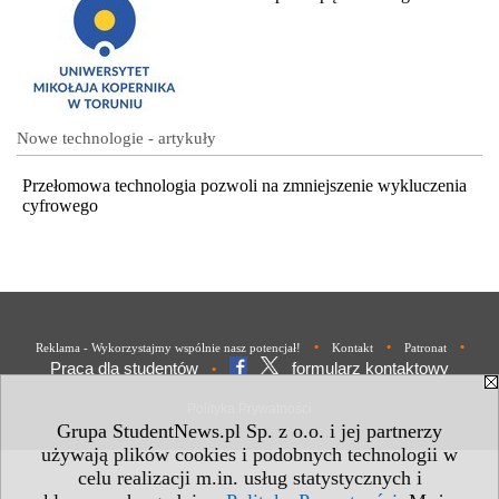
Nowe technologie - artykuły
Przełomowa technologia pozwoli na zmniejszenie wykluczenia
cyfrowego
•
•
•
Reklama - Wykorzystajmy wspólnie nasz potencjał!
Kontakt
Patronat
Praca dla studentów
formularz kontaktowy
•
Polityka Prywatności
Grupa StudentNews.pl Sp. z o.o. i jej partnerzy
używają plików cookies i podobnych technologii w
celu realizacji m.in. usług statystycznych i