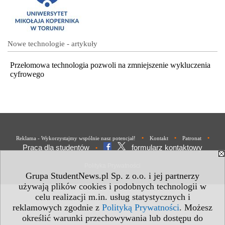
Nowe technologie - artykuły
Przełomowa technologia pozwoli na zmniejszenie wykluczenia
cyfrowego
•
•
•
Reklama - Wykorzystajmy wspólnie nasz potencjał!
Kontakt
Patronat
Praca dla studentów
formularz kontaktowy
•
Polityka Prywatności
Grupa StudentNews.pl Sp. z o.o. i jej partnerzy
używają plików cookies i podobnych technologii w
celu realizacji m.in. usług statystycznych i
reklamowych zgodnie z
Polityką Prywatności
. Możesz
określić warunki przechowywania lub dostępu do