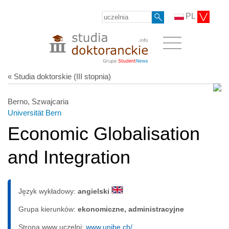
PL
« Studia doktorskie (III stopnia)
Berno, Szwajcaria
Universität Bern
Economic Globalisation
and Integration
Język wykładowy:
angielski
Grupa kierunków:
ekonomiczne, administracyjne
Strona www uczelni:
www.unibe.ch/