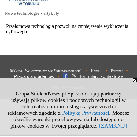
Nowe technologie - artykuły
Przełomowa technologia pozwoli na zmniejszenie wykluczenia
cyfrowego
•
•
•
Reklama - Wykorzystajmy wspólnie nasz potencjał!
Kontakt
Patronat
Praca dla studentów
formularz kontaktowy
•
Polityka Prywatności
Grupa StudentNews.pl Sp. z o.o. i jej partnerzy
używają plików cookies i podobnych technologii w
celu realizacji m.in. usług statystycznych i
reklamowych zgodnie z
Polityką Prywatności
. Możesz
określić warunki przechowywania lub dostępu do
plików cookies w Twojej przeglądarce.
[ZAMKNIJ]