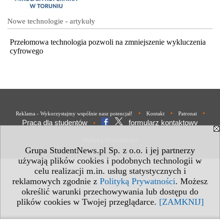
Nowe technologie - artykuły
Przełomowa technologia pozwoli na zmniejszenie wykluczenia
cyfrowego
•
•
•
Reklama - Wykorzystajmy wspólnie nasz potencjał!
Kontakt
Patronat
Praca dla studentów
formularz kontaktowy
•
Polityka Prywatności
Grupa StudentNews.pl Sp. z o.o. i jej partnerzy
używają plików cookies i podobnych technologii w
celu realizacji m.in. usług statystycznych i
reklamowych zgodnie z
Polityką Prywatności
. Możesz
określić warunki przechowywania lub dostępu do
plików cookies w Twojej przeglądarce.
[ZAMKNIJ]