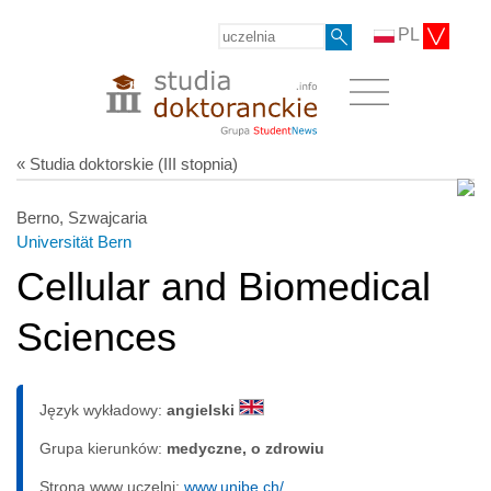
PL
« Studia doktorskie (III stopnia)
Berno, Szwajcaria
Universität Bern
Cellular and Biomedical
Sciences
Język wykładowy:
angielski
Grupa kierunków:
medyczne, o zdrowiu
Strona www uczelni:
www.unibe.ch/