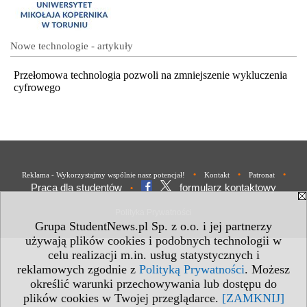
Nowe technologie - artykuły
Przełomowa technologia pozwoli na zmniejszenie wykluczenia
cyfrowego
•
•
•
Reklama - Wykorzystajmy wspólnie nasz potencjał!
Kontakt
Patronat
Praca dla studentów
formularz kontaktowy
•
Polityka Prywatności
Grupa StudentNews.pl Sp. z o.o. i jej partnerzy
używają plików cookies i podobnych technologii w
celu realizacji m.in. usług statystycznych i
reklamowych zgodnie z
Polityką Prywatności
. Możesz
określić warunki przechowywania lub dostępu do
plików cookies w Twojej przeglądarce.
[ZAMKNIJ]