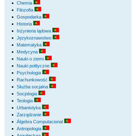
Chemia
Filozofia
Gospodarka
Historia
Inżynieria lądowa
Językoznawstwo
Matematyka
Medycyna
Nauki o ziemi
Nauki polityczne
Psychologia
Rachunkowość
Służba socjalna
Socjologia
Teologia
Urbanistyka
Zarządzanie
Álgebra Computacional
Antropologia
Arquitectura