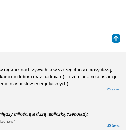
⇑
w organizmach żywych, a w szczególności biosyntezą,
utkami niedoboru oraz nadmiaru) i przemianami substancji
eniem aspektów energetycznych).
Wikipedia
iędzy miłością a dużą tabliczką czekolady.
late. (ang.)
Wikiquote