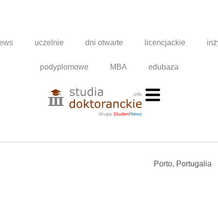
news
uczelnie
dni otwarte
licencjackie
inż
podyplomowe
MBA
edubaza
Porto, Portugalia