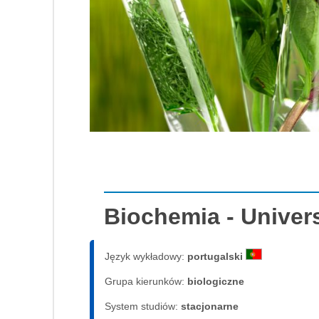
Biochemia - Univer
Język wykładowy:
portugalski
Grupa kierunków:
biologiczne
System studiów:
sta­cjo­nar­ne