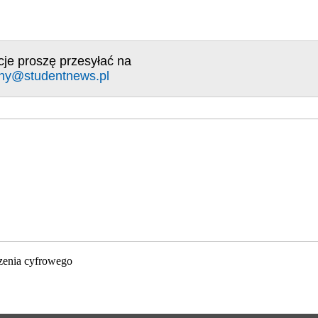
cje proszę przesyłać na
ny@studentnews.pl
zenia cyfrowego