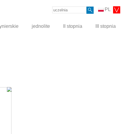
PL
ynierskie
jednolite
II stopnia
III stopnia