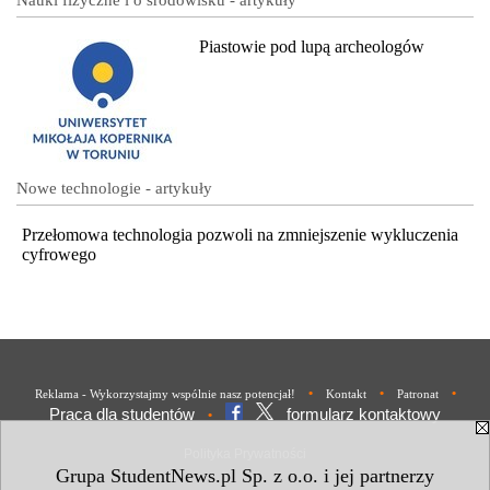
Piastowie pod lupą archeologów
Nowe technologie - artykuły
Przełomowa technologia pozwoli na zmniejszenie wykluczenia
cyfrowego
•
•
•
Reklama - Wykorzystajmy wspólnie nasz potencjał!
Kontakt
Patronat
Praca dla studentów
formularz kontaktowy
•
Polityka Prywatności
Grupa StudentNews.pl Sp. z o.o. i jej partnerzy