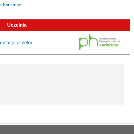
le Karlsruhe
Uczelnia
entacja uczelni