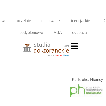
news
uczelnie
dni otwarte
licencjackie
inż
podyplomowe
MBA
edubaza
Karlsruhe, Niemcy