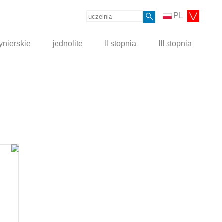
PL
ynierskie
jednolite
II stopnia
III stopnia