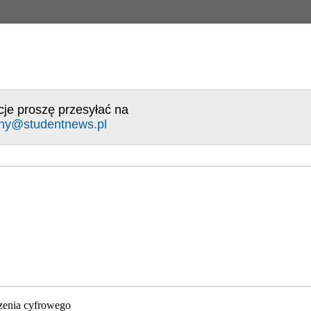
cje proszę przesyłać na
ny@studentnews.pl
zenia cyfrowego