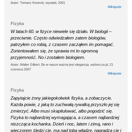
Autor: Tomasz Konecki, wywiad, 2001
Wikiquote
Fizyka
W latach 60. w fizyce niewiele się działo. W biologii –
przeciwnie. Często odwiedzałem zatem biologów,
patrzyłem co robią, z czasem zacząłem im pomagać.
Zorientowałem się, że sprawia mi to ogromną
przyjemność. No i zostałem biologiem.
Autor: Walter Gilbert, Bo w nauce ważna jest elegancja, wyborcza.pl, 21
czerwca 2007
Wikiquote
Fizyka
Zapytajcie żony jakiegokolwiek fizyka, a zobaczycie.
Każda powie, z jaką to zuchwałą rywalką przyszło jej się
zmierzyć. Albo musi skapitulować, albo pogodzić się.
Fizyka to najbardziej wymagająca, a czasem najbardziej
niszcząca kochanka. Dzień i noc, latem i zimą, rano i
wieczorem śledzi cię, ma nad tobą władzę, nagradza cię i