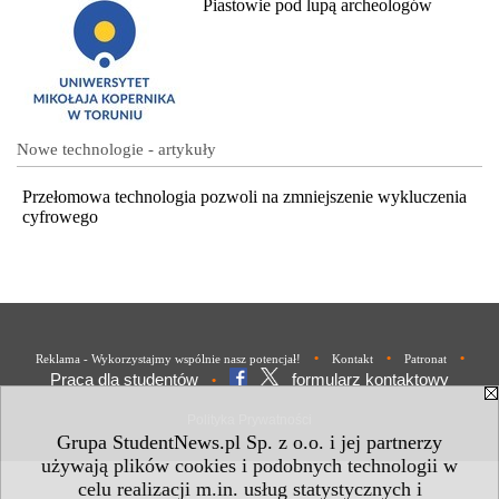
Piastowie pod lupą archeologów
Nowe technologie - artykuły
Przełomowa technologia pozwoli na zmniejszenie wykluczenia
cyfrowego
•
•
•
Reklama - Wykorzystajmy wspólnie nasz potencjał!
Kontakt
Patronat
Praca dla studentów
formularz kontaktowy
•
Polityka Prywatności
Grupa StudentNews.pl Sp. z o.o. i jej partnerzy
używają plików cookies i podobnych technologii w
celu realizacji m.in. usług statystycznych i