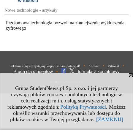
Nowe technologie - artykuły
Przełomowa technologia pozwoli na zmniejszenie wykluczenia
cyfrowego
•
•
•
Reklama - Wykorzystajmy wspólnie nasz potencjał!
Kontakt
Patronat
Praca dla studentów
formularz kontaktowy
•
Polityka Prywatności
Grupa StudentNews.pl Sp. z o.o. i jej partnerzy
używają plików cookies i podobnych technologii w
celu realizacji m.in. usług statystycznych i
reklamowych zgodnie z
Polityką Prywatności
. Możesz
określić warunki przechowywania lub dostępu do
plików cookies w Twojej przeglądarce.
[ZAMKNIJ]