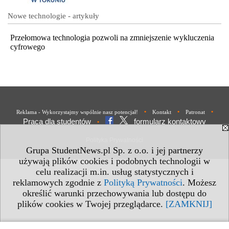
Nowe technologie - artykuły
Przełomowa technologia pozwoli na zmniejszenie wykluczenia
cyfrowego
•
•
•
Reklama - Wykorzystajmy wspólnie nasz potencjał!
Kontakt
Patronat
Praca dla studentów
formularz kontaktowy
•
Polityka Prywatności
Grupa StudentNews.pl Sp. z o.o. i jej partnerzy
używają plików cookies i podobnych technologii w
celu realizacji m.in. usług statystycznych i
reklamowych zgodnie z
Polityką Prywatności
. Możesz
określić warunki przechowywania lub dostępu do
plików cookies w Twojej przeglądarce.
[ZAMKNIJ]