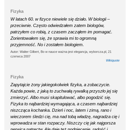
Fizyka
W latach 60. w fizyce niewiele się działo. W biologii –
przeciwnie. Często odwiedzałem zatem biologów,
patrzyłem co robią, z czasem zacząłem im pomagać.
Zorientowałem się, że sprawia mi to ogromną
przyjemność. No i zostałem biologiem.
Autor: Walter Gilbert, Bo w nauce ważna jest elegancja, wyborcza.pl, 21
czerwca 2007
Wikiquote
Fizyka
Zapytajcie żony jakiegokolwiek fizyka, a zobaczycie.
Każda powie, z jaką to zuchwałą rywalką przyszło jej się
zmierzyć. Albo musi skapitulować, albo pogodzić się.
Fizyka to najbardziej wymagająca, a czasem najbardziej
niszcząca kochanka. Dzień i noc, latem i zimą, rano i
wieczorem śledzi cię, ma nad tobą władzę, nagradza cię i
wprowadza w stan rozpaczy. Niszczy cię jak najgorsza
nerwica natręctw. Ale daje też podniecenie, radość i