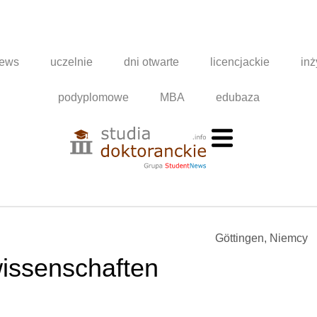
news
uczelnie
dni otwarte
licencjackie
inż
podyplomowe
MBA
edubaza
Göttingen, Niemcy
wissenschaften