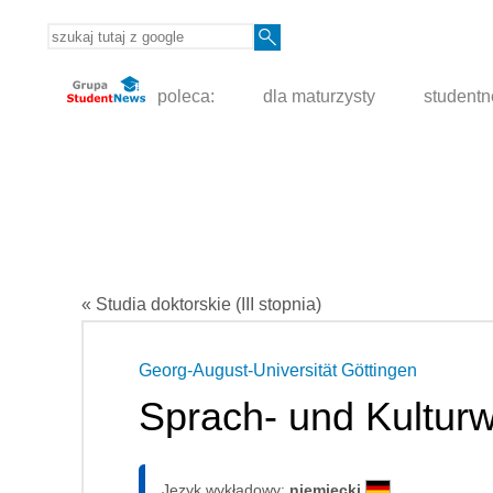
poleca:
dla maturzysty
student
« Studia doktorskie (III stopnia)
Georg-August-Universität Göttingen
Sprach- und Kultur
Język wykładowy:
niemiecki