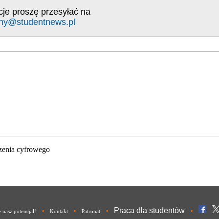
cje proszę przesyłać na
ny@studentnews.pl
zenia cyfrowego
Praca dla studentów
•
•
•
•
nasz potencjał!
Kontakt
Patronat