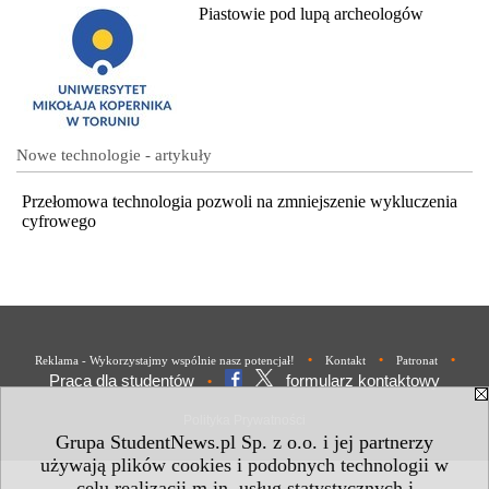
Piastowie pod lupą archeologów
Nowe technologie - artykuły
Przełomowa technologia pozwoli na zmniejszenie wykluczenia
cyfrowego
•
•
•
Reklama - Wykorzystajmy wspólnie nasz potencjał!
Kontakt
Patronat
Praca dla studentów
formularz kontaktowy
•
Polityka Prywatności
Grupa StudentNews.pl Sp. z o.o. i jej partnerzy
używają plików cookies i podobnych technologii w
celu realizacji m.in. usług statystycznych i