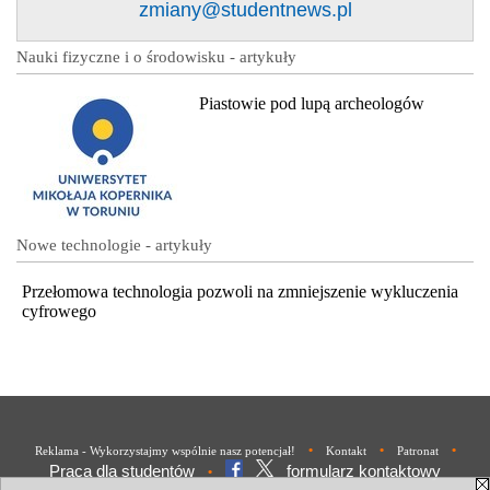
zmiany@studentnews.pl
Nauki fizyczne i o środowisku - artykuły
Piastowie pod lupą archeologów
Nowe technologie - artykuły
Przełomowa technologia pozwoli na zmniejszenie wykluczenia
cyfrowego
•
•
•
Reklama - Wykorzystajmy wspólnie nasz potencjał!
Kontakt
Patronat
Praca dla studentów
formularz kontaktowy
•