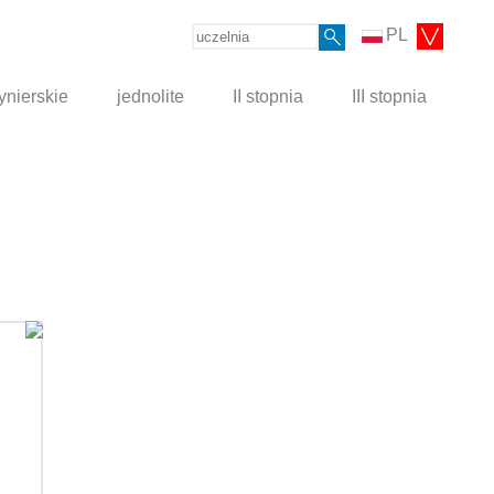
PL
ynierskie
jednolite
II stopnia
III stopnia