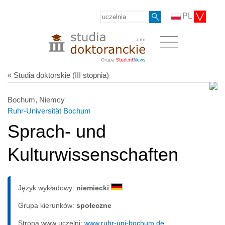
PL
« Studia doktorskie (III stopnia)
Bochum, Niemcy
Ruhr-Universität Bochum
Sprach- und
Kulturwissenschaften
Język wykładowy:
niemiecki
Grupa kierunków:
społeczne
Strona www uczelni:
www.ruhr-uni-bochum.de