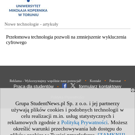
Nowe technologie - artykuły
Przełomowa technologia pozwoli na zmniejszenie wykluczenia
cyfrowego
•
•
•
Reklama - Wykorzystajmy wspólnie nasz potencjał!
Kontakt
Patronat
Praca dla studentów
formularz kontaktowy
•
Polityka Prywatności
Grupa StudentNews.pl Sp. z o.o. i jej partnerzy
używają plików cookies i podobnych technologii w
celu realizacji m.in. usług statystycznych i
reklamowych zgodnie z
Polityką Prywatności
. Możesz
określić warunki przechowywania lub dostępu do