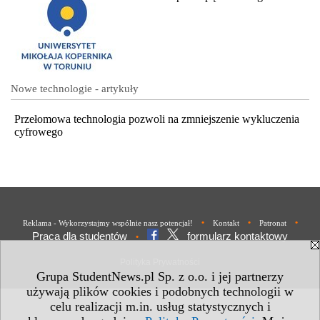
Nowe technologie - artykuły
Przełomowa technologia pozwoli na zmniejszenie wykluczenia
cyfrowego
•
•
•
Reklama - Wykorzystajmy wspólnie nasz potencjał!
Kontakt
Patronat
Praca dla studentów
formularz kontaktowy
•
Polityka Prywatności
Grupa StudentNews.pl Sp. z o.o. i jej partnerzy
używają plików cookies i podobnych technologii w
celu realizacji m.in. usług statystycznych i