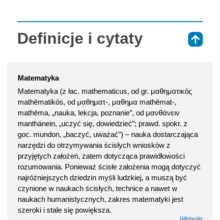
Definicje i cytaty
⇑
Matematyka
Matematyka (z łac. mathematicus, od gr. μαθηματικός
mathēmatikós, od μαθηματ-, μαθημα mathēmat-,
mathēma, „nauka, lekcja, poznanie”, od μανθάνειν
manthánein, „uczyć się, dowiedzieć”; prawd. spokr. z
goc. mundon, „baczyć, uważać”) – nauka dostarczająca
narzędzi do otrzymywania ścisłych wniosków z
przyjętych założeń, zatem dotycząca prawidłowości
rozumowania. Ponieważ ścisłe założenia mogą dotyczyć
najróżniejszych dziedzin myśli ludzkiej, a muszą być
czynione w naukach ścisłych, technice a nawet w
naukach humanistycznych, zakres matematyki jest
szeroki i stale się powiększa.
Wikipedia