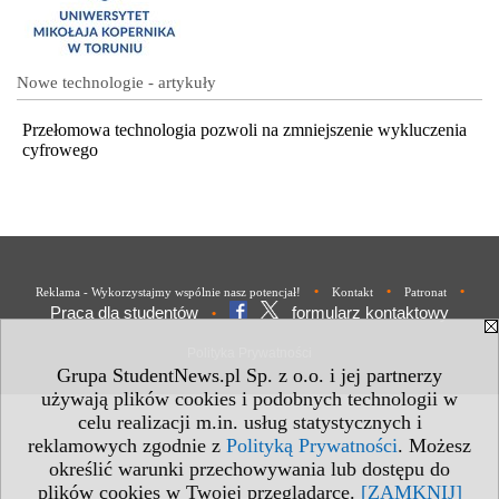
Nowe technologie - artykuły
Przełomowa technologia pozwoli na zmniejszenie wykluczenia
cyfrowego
•
•
•
Reklama - Wykorzystajmy wspólnie nasz potencjał!
Kontakt
Patronat
Praca dla studentów
formularz kontaktowy
•
Polityka Prywatności
Grupa StudentNews.pl Sp. z o.o. i jej partnerzy
używają plików cookies i podobnych technologii w
celu realizacji m.in. usług statystycznych i
reklamowych zgodnie z
Polityką Prywatności
. Możesz
określić warunki przechowywania lub dostępu do
plików cookies w Twojej przeglądarce.
[ZAMKNIJ]