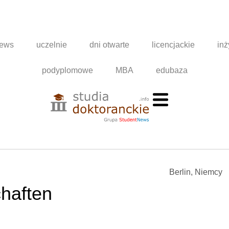
news
uczelnie
dni otwarte
licencjackie
inż
podyplomowe
MBA
edubaza
Berlin, Niemcy
chaften