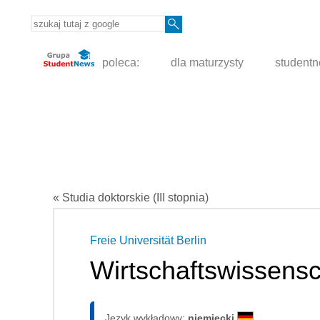
poleca:
dla maturzysty
student
« Studia doktorskie (III stopnia)
Freie Universität Berlin
Wirtschaftswissens
Język wykładowy:
niemiecki