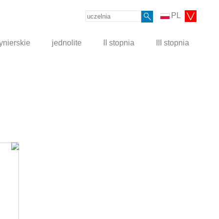
PL
ynierskie
jednolite
II stopnia
III stopnia