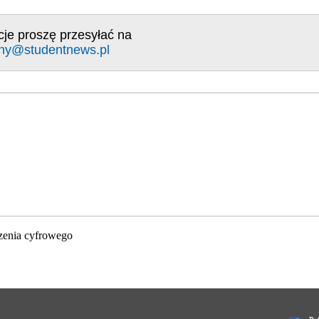
cje proszę przesyłać na
ny@studentnews.pl
zenia cyfrowego