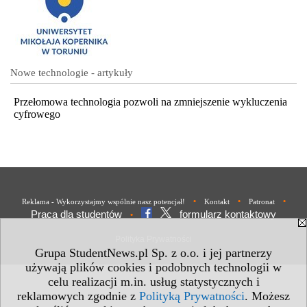
Nowe technologie - artykuły
Przełomowa technologia pozwoli na zmniejszenie wykluczenia
cyfrowego
•
•
•
Reklama - Wykorzystajmy wspólnie nasz potencjał!
Kontakt
Patronat
Praca dla studentów
formularz kontaktowy
•
Polityka Prywatności
Grupa StudentNews.pl Sp. z o.o. i jej partnerzy
używają plików cookies i podobnych technologii w
celu realizacji m.in. usług statystycznych i
reklamowych zgodnie z
Polityką Prywatności
. Możesz