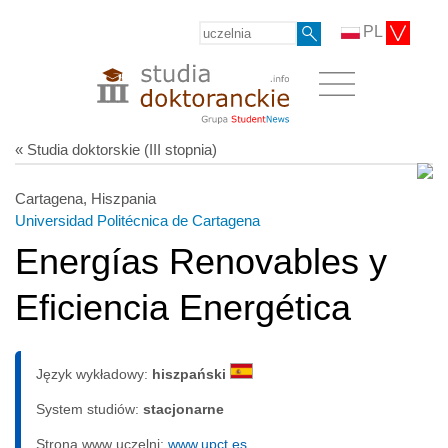
PL
« Studia doktorskie (III stopnia)
Cartagena, Hiszpania
Universidad Politécnica de Cartagena
Energías Renovables y
Eficiencia Energética
Język wykładowy:
hiszpański
System studiów:
sta­cjo­nar­ne
Strona www uczelni:
www.upct.es