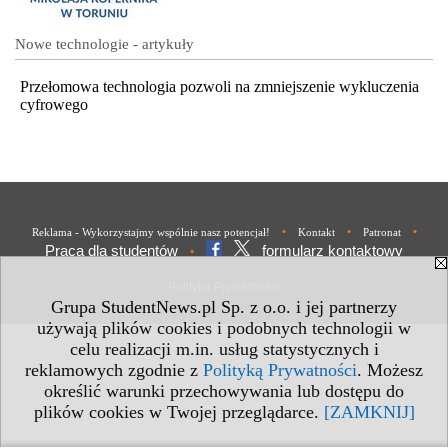
Nowe technologie - artykuły
Przełomowa technologia pozwoli na zmniejszenie wykluczenia
cyfrowego
•
•
•
Reklama - Wykorzystajmy wspólnie nasz potencjał!
Kontakt
Patronat
Praca dla studentów
formularz kontaktowy
•
Polityka Prywatności
Grupa StudentNews.pl Sp. z o.o. i jej partnerzy
używają plików cookies i podobnych technologii w
celu realizacji m.in. usług statystycznych i
reklamowych zgodnie z
Polityką Prywatności
. Możesz
określić warunki przechowywania lub dostępu do
plików cookies w Twojej przeglądarce.
[ZAMKNIJ]