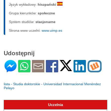
Język wykładowy:
hiszpański
Grupa kierunków:
społeczne
System studiów:
sta­cjo­nar­ne
Strona www uczelni:
www.uimp.es
Udostępnij
lista - Studia doktorskie - Universidad Internacional Menéndez
Pelayo
Uczelnia