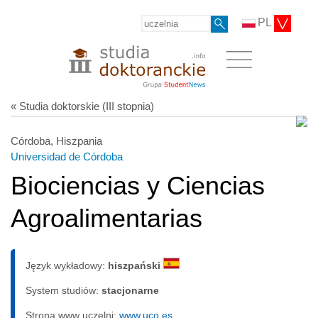
PL
« Studia doktorskie (III stopnia)
Córdoba, Hiszpania
Universidad de Córdoba
Biociencias y Ciencias
Agroalimentarias
Język wykładowy:
hiszpański
System studiów:
sta­cjo­nar­ne
Strona www uczelni:
www.uco.es