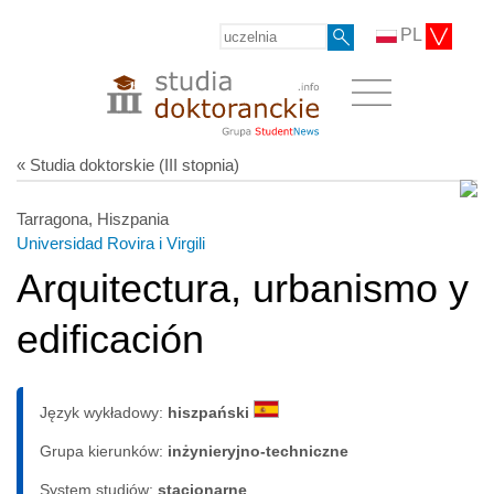
PL
« Studia doktorskie (III stopnia)
Tarragona, Hiszpania
Universidad Rovira i Virgili
Arquitectura, urbanismo y
edificación
Język wykładowy:
hiszpański
Grupa kierunków:
inżynieryjno-techniczne
System studiów:
sta­cjo­nar­ne