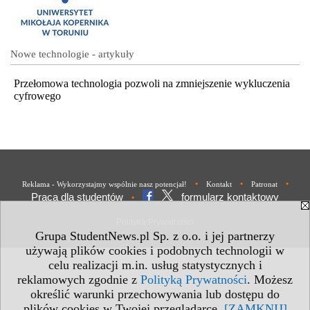
Nowe technologie - artykuły
Przełomowa technologia pozwoli na zmniejszenie wykluczenia
cyfrowego
•
•
•
Reklama - Wykorzystajmy wspólnie nasz potencjał!
Kontakt
Patronat
Praca dla studentów
formularz kontaktowy
•
Polityka Prywatności
Grupa StudentNews.pl Sp. z o.o. i jej partnerzy
używają plików cookies i podobnych technologii w
celu realizacji m.in. usług statystycznych i
reklamowych zgodnie z
Polityką Prywatności
. Możesz
określić warunki przechowywania lub dostępu do
plików cookies w Twojej przeglądarce.
[ZAMKNIJ]