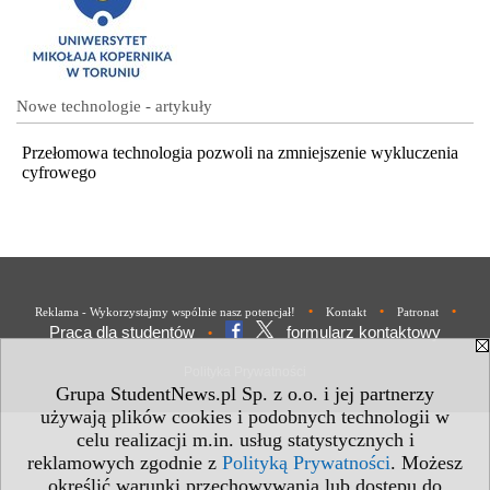
Nowe technologie - artykuły
Przełomowa technologia pozwoli na zmniejszenie wykluczenia
cyfrowego
•
•
•
Reklama - Wykorzystajmy wspólnie nasz potencjał!
Kontakt
Patronat
Praca dla studentów
formularz kontaktowy
•
Polityka Prywatności
Grupa StudentNews.pl Sp. z o.o. i jej partnerzy
używają plików cookies i podobnych technologii w
celu realizacji m.in. usług statystycznych i
reklamowych zgodnie z
Polityką Prywatności
. Możesz
określić warunki przechowywania lub dostępu do