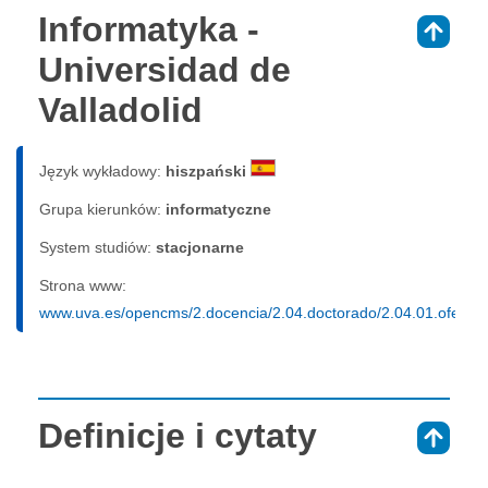
Informatyka -
⇑
Universidad de
Valladolid
Język wykładowy:
hiszpański
Grupa kierunków:
informatyczne
System studiów:
sta­cjo­nar­ne
Strona www:
www.uva.es/opencms/2.docencia/2.04.doctorado/2.04.01.oferta
Definicje i cytaty
⇑