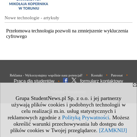
Nowe technologie - artykuły
Przełomowa technologia pozwoli na zmniejszenie wykluczenia
cyfrowego
•
•
•
Reklama - Wykorzystajmy wspólnie nasz potencjał!
Kontakt
Patronat
Praca dla studentów
formularz kontaktowy
•
Polityka Prywatności
Grupa StudentNews.pl Sp. z o.o. i jej partnerzy
używają plików cookies i podobnych technologii w
celu realizacji m.in. usług statystycznych i
reklamowych zgodnie z
Polityką Prywatności
. Możesz
określić warunki przechowywania lub dostępu do
plików cookies w Twojej przeglądarce.
[ZAMKNIJ]