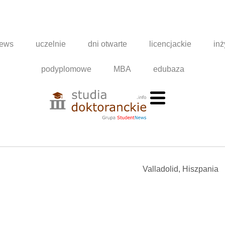
news
uczelnie
dni otwarte
licencjackie
inż
podyplomowe
MBA
edubaza
Valladolid, Hiszpania