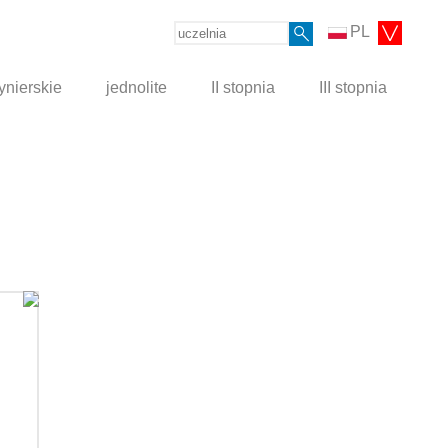
PL
ynierskie
jednolite
II stopnia
III stopnia