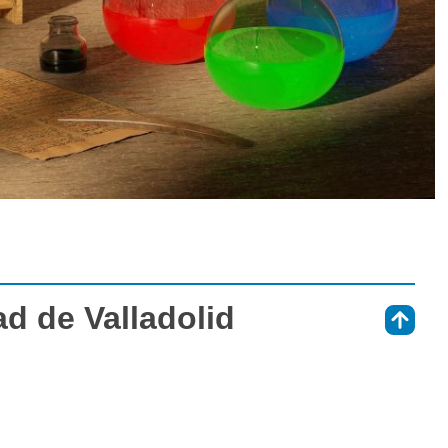
d de Valladolid
⇑