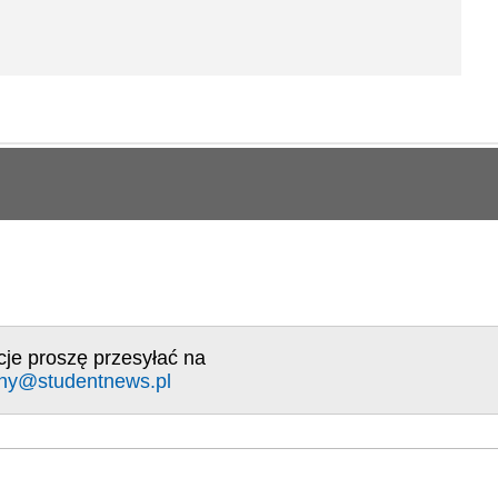
cje proszę przesyłać na
ny@studentnews.pl