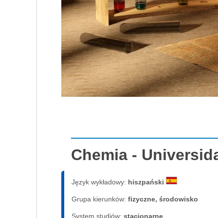
Chemia - Universida
Język wykładowy:
hiszpański
Grupa kierunków:
fizyczne, środowisko
System studiów:
sta­cjo­nar­ne