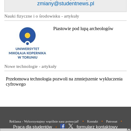
zmiany@studentnews.pl
Nauki fizyczne i o środowisku - artykuły
Piastowie pod lupą archeologów
Nowe technologie - artykuły
Przełomowa technologia pozwoli na zmniejszenie wykluczenia
cyfrowego
•
•
•
Reklama - Wykorzystajmy wspólnie nasz potencjał!
Kontakt
Patronat
Praca dla studentów
formularz kontaktowy
•