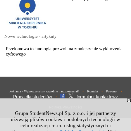
Nowe technologie - artykuły
Przełomowa technologia pozwoli na zmniejszenie wykluczenia
cyfrowego
•
•
•
Reklama - Wykorzystajmy wspólnie nasz potencjał!
Kontakt
Patronat
Praca dla studentów
formularz kontaktowy
•
Polityka Prywatności
Grupa StudentNews.pl Sp. z o.o. i jej partnerzy
używają plików cookies i podobnych technologii w
celu realizacji m.in. usług statystycznych i