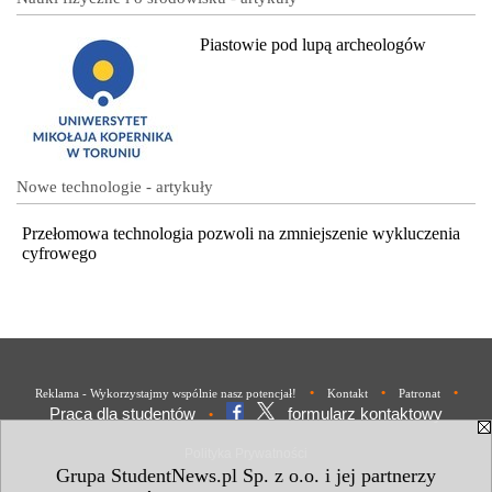
Piastowie pod lupą archeologów
Nowe technologie - artykuły
Przełomowa technologia pozwoli na zmniejszenie wykluczenia
cyfrowego
•
•
•
Reklama - Wykorzystajmy wspólnie nasz potencjał!
Kontakt
Patronat
Praca dla studentów
formularz kontaktowy
•
Polityka Prywatności
Grupa StudentNews.pl Sp. z o.o. i jej partnerzy