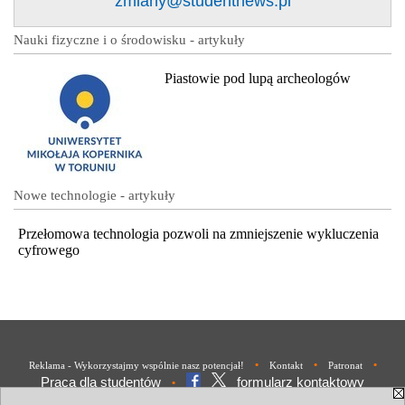
zmiany@studentnews.pl
Nauki fizyczne i o środowisku - artykuły
Piastowie pod lupą archeologów
Nowe technologie - artykuły
Przełomowa technologia pozwoli na zmniejszenie wykluczenia
cyfrowego
•
•
•
Reklama - Wykorzystajmy wspólnie nasz potencjał!
Kontakt
Patronat
Praca dla studentów
formularz kontaktowy
•