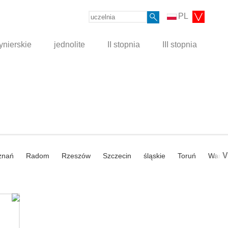
PL
ynierskie
jednolite
II stopnia
III stopnia
V
znań
Radom
Rzeszów
Szczecin
śląskie
Toruń
Wars