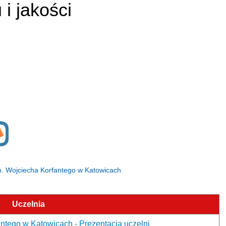
i jakości
im. Wojciecha Korfantego w Katowicach
Uczelnia
ntego w Katowicach - Prezentacja uczelni