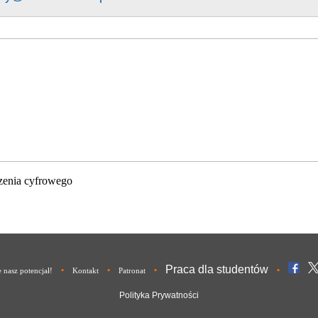
zenia cyfrowego
Praca dla studentów
•
•
•
•
nasz potencjał!
Kontakt
Patronat
Polityka Prywatności