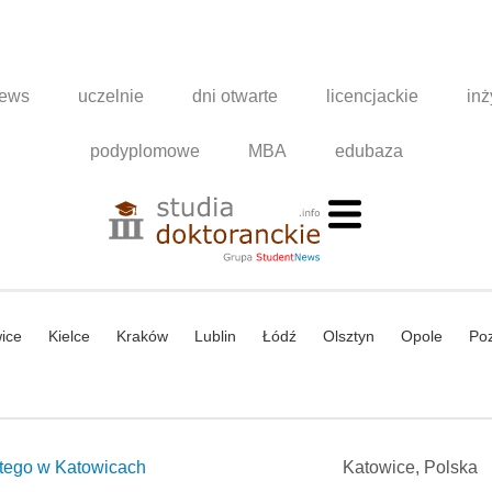
news
uczelnie
dni otwarte
licencjackie
inż
podyplomowe
MBA
edubaza
ice
Kielce
Kraków
Lublin
Łódź
Olsztyn
Opole
Po
tego w Katowicach
Katowice, Polska