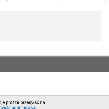
cje proszę przesyłać na
ny@studentnews.pl