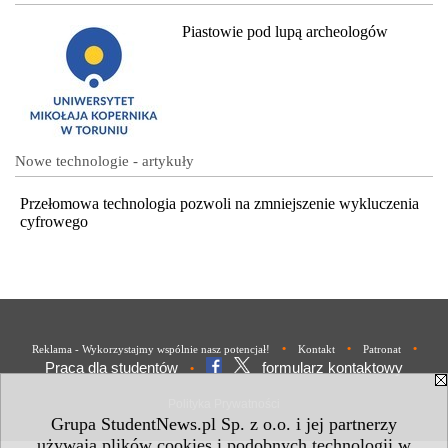
Piastowie pod lupą archeologów
Nowe technologie - artykuły
Przełomowa technologia pozwoli na zmniejszenie wykluczenia
cyfrowego
•
•
•
Reklama - Wykorzystajmy wspólnie nasz potencjał!
Kontakt
Patronat
Praca dla studentów
formularz kontaktowy
•
Polityka Prywatności
Grupa StudentNews.pl Sp. z o.o. i jej partnerzy
używają plików cookies i podobnych technologii w