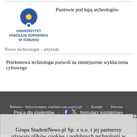
Piastowie pod lupą archeologów
Nowe technologie - artykuły
Przełomowa technologia pozwoli na zmniejszenie wykluczenia
cyfrowego
•
•
•
Reklama - Wykorzystajmy wspólnie nasz potencjał!
Kontakt
Patronat
Praca dla studentów
formularz kontaktowy
•
Polityka Prywatności
Grupa StudentNews.pl Sp. z o.o. i jej partnerzy
używają plików cookies i podobnych technologii w