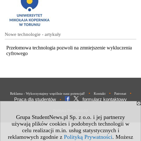
Nowe technologie - artykuły
Przełomowa technologia pozwoli na zmniejszenie wykluczenia
cyfrowego
•
•
•
Reklama - Wykorzystajmy wspólnie nasz potencjał!
Kontakt
Patronat
Praca dla studentów
formularz kontaktowy
•
Polityka Prywatności
Grupa StudentNews.pl Sp. z o.o. i jej partnerzy
używają plików cookies i podobnych technologii w
celu realizacji m.in. usług statystycznych i
reklamowych zgodnie z
Polityką Prywatności
. Możesz