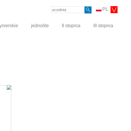
PL
ynierskie
jednolite
II stopnia
III stopnia