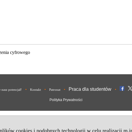
zenia cyfrowego
Praca dla studentów
•
•
•
•
nasz potencjał!
Kontakt
Patronat
Polityka Prywatności
 plików cookies i podobnych technologii w celu realizacji m.