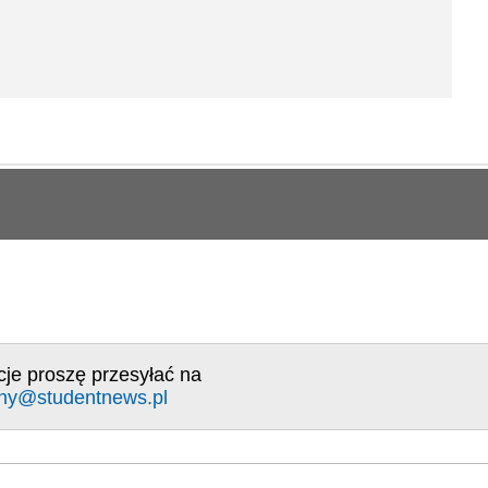
cje proszę przesyłać na
ny@studentnews.pl