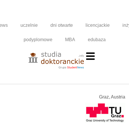
news
uczelnie
dni otwarte
licencjackie
inż
podyplomowe
MBA
edubaza
Graz, Austria