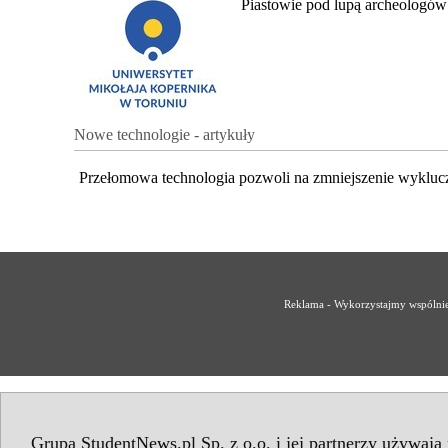
Piastowie pod lupą archeologów
Nowe technologie - artykuły
Przełomowa technologia pozwoli na zmniejszenie wykluc
Reklama - Wykorzystajmy wspólnie 
Grupa StudentNews.pl Sp. z o.o. i jej partnerzy używają