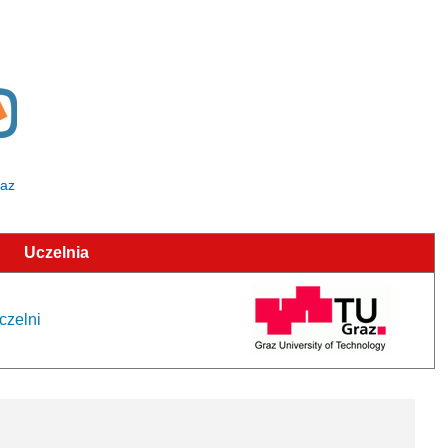
raz
Uczelnia
czelni