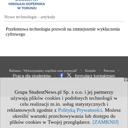
Nowe technologie - artykuły
Przełomowa technologia pozwoli na zmniejszenie wykluczenia
cyfrowego
•
•
•
Reklama - Wykorzystajmy wspólnie nasz potencjał!
Kontakt
Patronat
Praca dla studentów
formularz kontaktowy
•
Polityka Prywatności
Grupa StudentNews.pl Sp. z o.o. i jej partnerzy
używają plików cookies i podobnych technologii w
celu realizacji m.in. usług statystycznych i
reklamowych zgodnie z
Polityką Prywatności
. Możesz
określić warunki przechowywania lub dostępu do
plików cookies w Twojej przeglądarce.
[ZAMKNIJ]