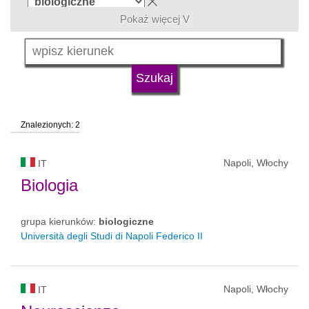
Pokaż więcej V
język
typ uczelni
Znalezionych: 2
status uczelni
Napoli, Włochy
IT
Biologia
grupa kierunków:
biologiczne
Università degli Studi di Napoli Federico II
Napoli, Włochy
IT