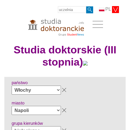
PL
Studia doktorskie (III
stopnia)
państwo
miasto
grupa kierunków