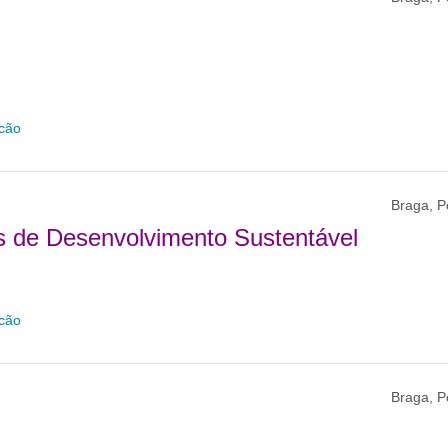
icão
Braga, P
as de Desenvolvimento Sustentável
icão
Braga, P