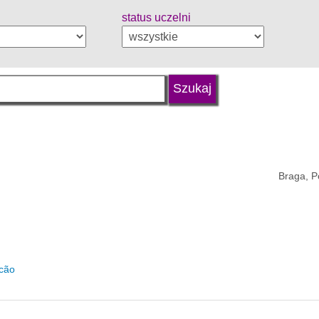
status uczelni
Braga, P
icão