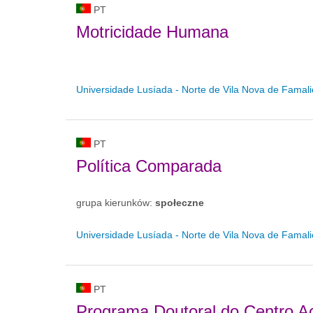
PT
Motricidade Humana
Universidade Lusíada - Norte de Vila Nova de Famal
PT
Política Comparada
grupa kierunków:
społeczne
Universidade Lusíada - Norte de Vila Nova de Famal
PT
Programa Doutoral do Centro A