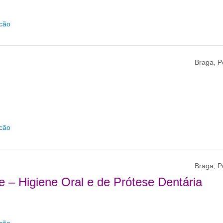
icão
Braga, P
icão
Braga, P
e – Higiene Oral e de Prótese Dentária
icão