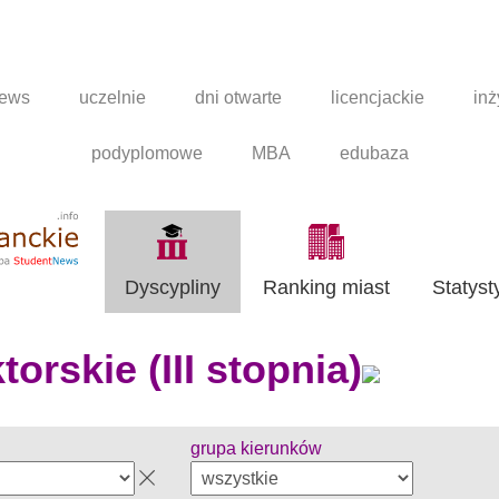
news
uczelnie
dni otwarte
licencjackie
inż
podyplomowe
MBA
edubaza
Dyscypliny
Ranking miast
Statyst
orskie (III stopnia)
grupa kierunków