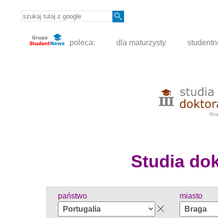
poleca:
dla maturzysty
student
Studia dokt
państwo
miasto