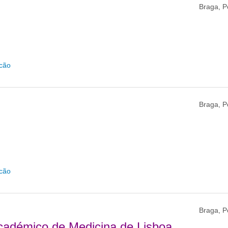
Braga, P
icão
Braga, P
icão
Braga, P
cadémico de Medicina de Lisboa