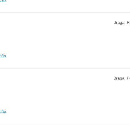
Braga, P
icão
Braga, P
icão