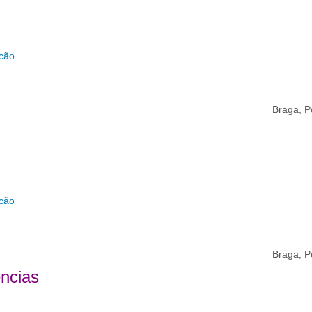
icão
Braga, P
icão
Braga, P
ncias