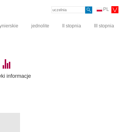
PL
ynierskie
jednolite
II stopnia
III stopnia
yki informacje