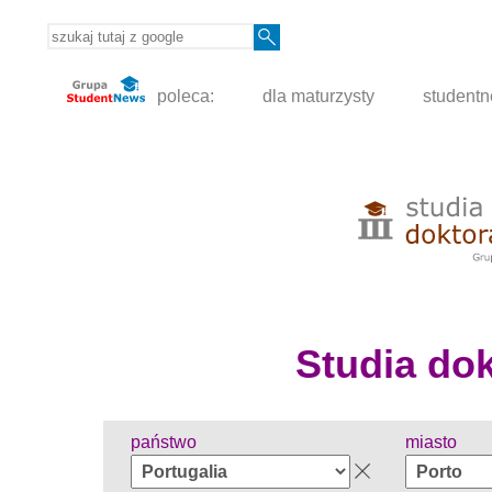
poleca:
dla maturzysty
student
Studia dokt
państwo
miasto