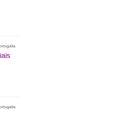
ortugalia
iais
ortugalia