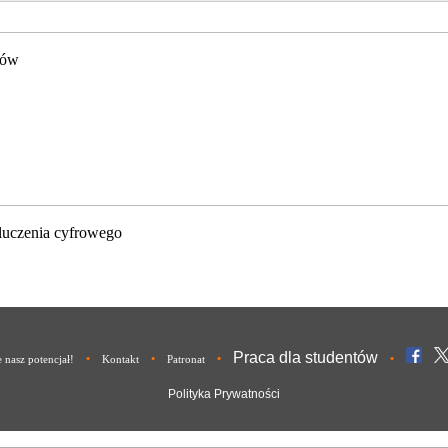
gów
luczenia cyfrowego
Praca dla studentów
•
•
•
•
nasz potencjał!
Kontakt
Patronat
Polityka Prywatności