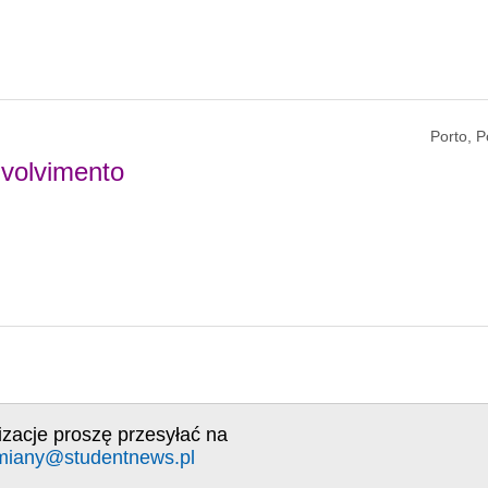
Porto, P
nvolvimento
izacje proszę przesyłać na
miany@studentnews.pl