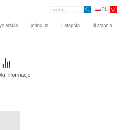
PL
ynierskie
jednolite
II stopnia
III stopnia
yki informacje