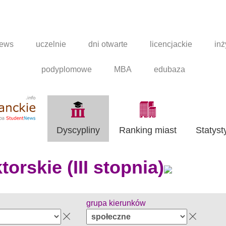
news
uczelnie
dni otwarte
licencjackie
inż
podyplomowe
MBA
edubaza
Dyscypliny
Ranking miast
Statyst
orskie (III stopnia)
grupa kierunków