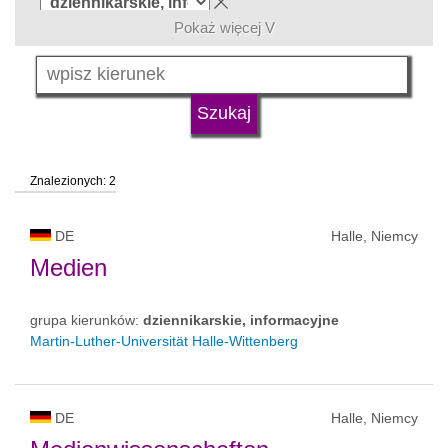
Pokaż więcej V
język
typ uczelni
Znalezionych: 2
status uczelni
DE
Halle, Niemcy
Medien
grupa kierunków:
dziennikarskie, informacyjne
Martin-Luther-Universität Halle-Wittenberg
DE
Halle, Niemcy