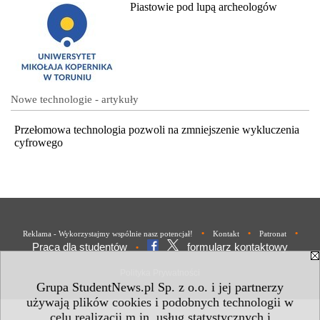
Piastowie pod lupą archeologów
Nowe technologie - artykuły
Przełomowa technologia pozwoli na zmniejszenie wykluczenia
cyfrowego
•
•
•
Reklama - Wykorzystajmy wspólnie nasz potencjał!
Kontakt
Patronat
Praca dla studentów
formularz kontaktowy
•
Polityka Prywatności
Grupa StudentNews.pl Sp. z o.o. i jej partnerzy
używają plików cookies i podobnych technologii w
celu realizacji m.in. usług statystycznych i