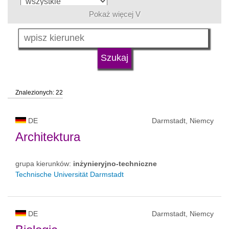
Pokaż więcej V
język
typ uczelni
Znalezionych: 22
status uczelni
DE
Darmstadt, Niemcy
Architektura
grupa kierunków:
inżynieryjno-techniczne
Technische Universität Darmstadt
DE
Darmstadt, Niemcy