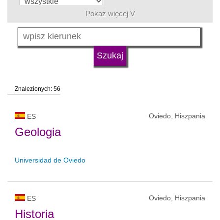
Pokaż więcej V
język
typ uczelni
Znalezionych: 56
status uczelni
Oviedo, Hiszpania
ES
Geologia
Universidad de Oviedo
Oviedo, Hiszpania
ES
Historia