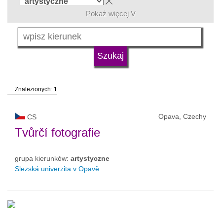
Pokaż więcej V
język
typ uczelni
Znalezionych: 1
status uczelni
Opava, Czechy
CS
Tvůrčí fotografie
grupa kierunków:
artystyczne
Slezská univerzita v Opavě