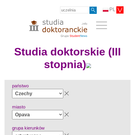
PL
Studia doktorskie (III
stopnia)
państwo
miasto
grupa kierunków