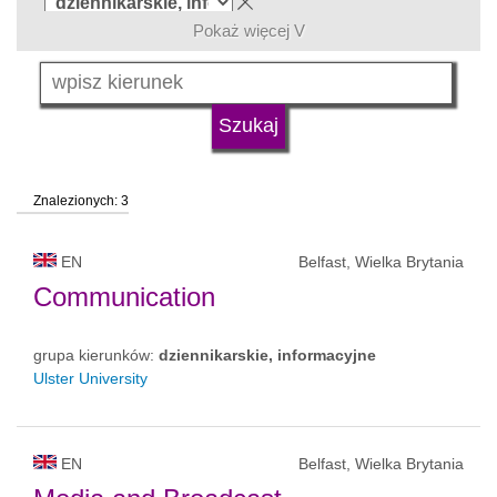
Pokaż więcej V
język
typ uczelni
Znalezionych: 3
status uczelni
EN
Belfast, Wielka Brytania
Communication
grupa kierunków:
dziennikarskie, informacyjne
Ulster University
EN
Belfast, Wielka Brytania